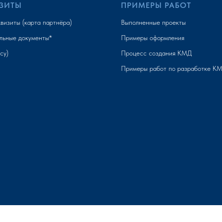
ЗИТЫ
ПРИМЕРЫ РАБОТ
визиты (карта партнёра)
Выполненные проекты
льные документы*
Примеры оформления
су)
Процесс создания КМД
Примеры работ по разработке К