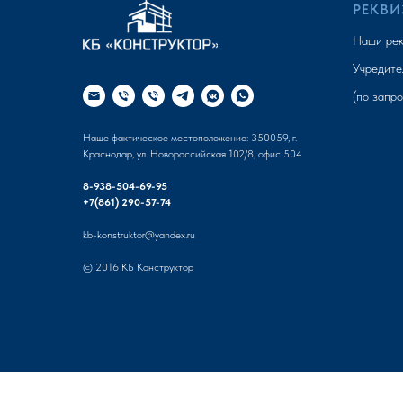
РЕКВИ
Наши рек
Учредите
(по запро
Наше фактическое местоположение: 350059, г.
Краснодар, ул. Новороссийская 102/8, офис 504
8-938-504-69-95
+7(861) 290-57-74
kb-konstruktor@yandex.ru
© 2016 КБ Конструктор